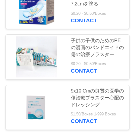
質
7.2cmを塗る
管
$0.20 - $0.50/Boxes
CONTACT
13
理
傷つけられた治療
子供の子供のためのPE
プラスター
私
の漫画のバンドエイドの
傷の治療プラスター
達
$0.20 - $0.50/Boxes
CONTACT
に
連
6
9x10 Cmの良質の医学の
縫合線の練習のキッ
絡
傷治療プラスター心配の
ドレッシング
し
ト
$1.50/Boxes 1-999 Boxes
な
CONTACT
さ