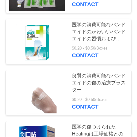
達
CONTACT
に
つ
医学の消費可能なバンド
5
エイドのかわいいバンド
い
PBTの伸縮性がある
エイドの習慣および設計
されていた傷つけられた
て
$0.20 - $0.50/Boxes
包帯
プラスター
CONTACT
工
良質の消費可能なバンド
場
エイドの傷の治療プラス
ター
16
旅
$0.20 - $0.50/Boxes
吸収性のガーゼ ロ
行
CONTACT
ール
品
医学の傷つけられた
Healingは工場価格との