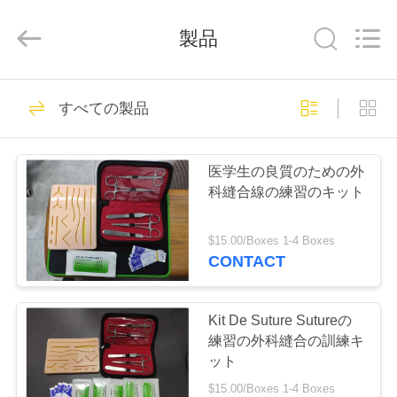
Copyright
©
2022
製品
-
2026
Hebei
Shuangan
Medical
家
Instrument
8
Trading
すべての製品
Co.,
付着力の伸縮性があ
Ltd..
All
Rights
プ
Reserved.
る包帯
医学生の良質のための外
ロ
科縫合線の練習のキット
ダ
$15.00/Boxes 1-4 Boxes
ク
CONTACT
16
ト
クレープの伸縮性
Kit De Suture Sutureの
練習の外科縫合の訓練キ
がある包帯
私
ット
$15.00/Boxes 1-4 Boxes