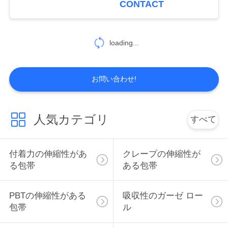
CONTACT
13
地
図
loading...
綿のガーゼの綿棒
PRIVACY
お問い合わせ!
POLICY
人気カテゴリ
すべて
15
生殖不能の使い捨て
付着力の伸縮性があ
クレープの伸縮性が
る包帯
ある包帯
可能なスポイト
PBTの伸縮性がある
吸収性のガーゼ ロー
包帯
ル