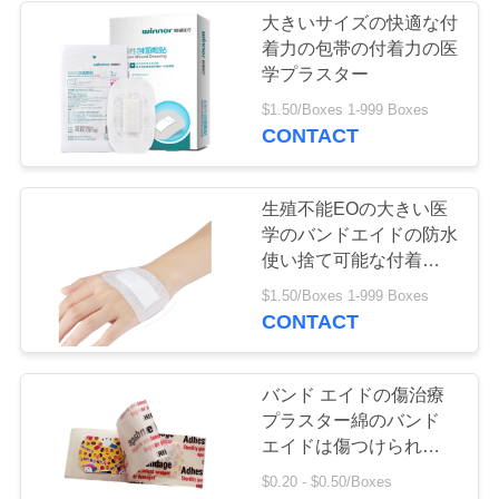
大きいサイズの快適な付
い
着力の包帯の付着力の医
10
学プラスター
引
$1.50/Boxes 1-999 Boxes
医学のPEテープ
CONTACT
用
を
生殖不能EOの大きい医
学のバンドエイドの防水
要
使い捨て可能な付着力の
求
傷つけられた心配のドレ
6
$1.50/Boxes 1-999 Boxes
ッシング
CONTACT
スポーツの
し
な
Kinesiologyテープ
バンド エイドの傷治療
さ
プラスター綿のバンド
エイドは傷つけられたプ
い
ラスターを印刷した
$0.20 - $0.50/Boxes