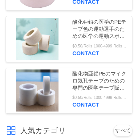
CONTACT
質
管
酸化亜鉛の医学のPEテ
理
ープ色の運動選手のた
めの医学の運動スポー
ツの綿テープを
$0.50/Rolls 1000-4999 Rolls MOQ:1000のロール
私
CONTACT
達
に
酸化物亜鉛PEのマイク
ロ気孔テープのための
連
専門の医学テープ販売
人
絡
$0.50/Rolls 1000-4999 Rolls MOQ:1000のロール
CONTACT
し
な
人気カテゴリ
すべて
さ