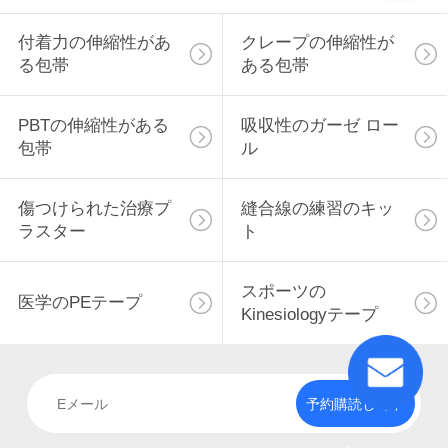
い
付着力の伸縮性があ
クレープの伸縮性が
る包帯
ある包帯
引
PBTの伸縮性がある
吸収性のガーゼ ロー
用
包帯
ル
を
傷つけられた治療プ
縫合線の練習のキッ
要
ラスター
ト
求
スポーツの
し
医学のPEテープ
Kinesiologyテープ
な
さ
予約購読して下
い