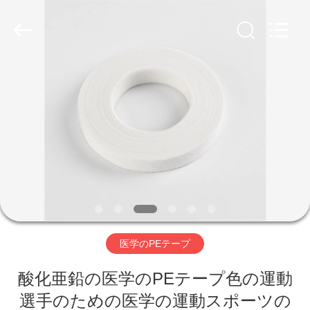
Copyright
©
2022
-
2026
Hebei
Shuangan
Medical
家
Instrument
Trading
Co.,
Ltd..
All
Rights
プ
Reserved.
ロ
ダ
ク
ト
医学のPEテープ
酸化亜鉛の医学のPEテープ色の運動
私
選手のための医学の運動スポーツの