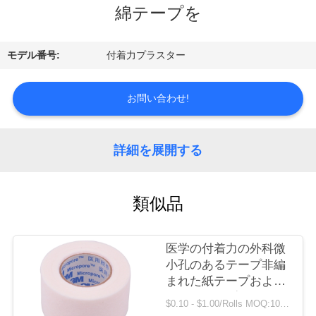
達
綿テープを
に
つ
モデル番号:
付着力プラスター
い
お問い合わせ!
て
詳細を展開する
工
場
類似品
旅
行
医学の付着力の外科微
小孔のあるテープ非編
まれた紙テープおよび
品
酸化物亜鉛プラスター
$0.10 - $1.00/Rolls MOQ:1000のロール