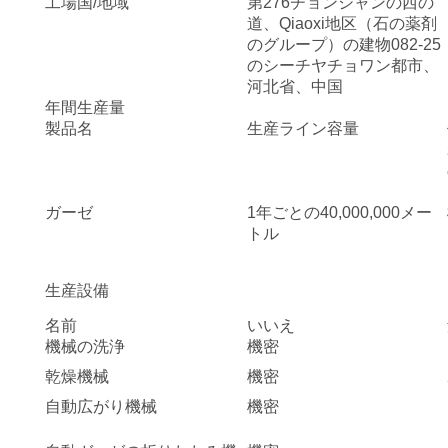
達
工場国/地域
第276チョンシャンの西の
道、Qiaoxi地区（石の薬剤
に
のグループ）の建物082-25
のシーチヤチョワン都市、
つ
河北省、中国
年間生産量
い
製品名
生産ライン容量
て
ガーゼ
1年ごとの40,000,000メー
工
トル
場
生産設備
旅
名前
いいえ
行
機械の洗浄
機密
乾燥機械
機密
自動広がり機械
機密
品