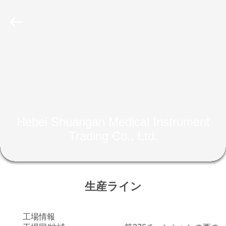
品
質
付
着
力
の
伸
家
縮
性
が
あ
る
プ
包
帯
サ
ロ
プ
ラ
Hebei Shuangan Medical Instrument
イ
ダ
ヤ
Trading Co., Ltd.
ー.
Copyright
ク
©
2022
-
ト
2023
adhesiveelasticbandage.com.
All
生産ライン
Rights
Reserved.
私
工場情報