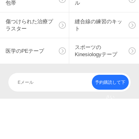
包帯
ル
い
傷つけられた治療プ
縫合線の練習のキッ
ラスター
ト
引
用
スポーツの
医学のPEテープ
Kinesiologyテープ
を
要
求
予約購読して下
し
さい
な
さ
い