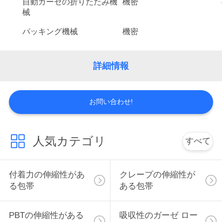
自動ガーゼの折りたたみ機
機密
質
械
管
パッキング機械
機密
理
詳細情報
私
達
お問い合わせ!
に
連
人気カテゴリ
すべて
絡
付着力の伸縮性があ
クレープの伸縮性が
し
る包帯
ある包帯
な
PBTの伸縮性がある
吸収性のガーゼ ロー
さ