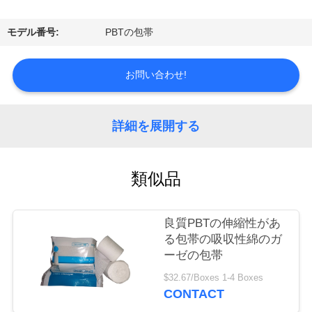
達
に
モデル番号:
PBTの包帯
つ
お問い合わせ!
い
て
詳細を展開する
工
類似品
場
旅
良質PBTの伸縮性があ
行
る包帯の吸収性綿のガ
ーゼの包帯
$32.67/Boxes 1-4 Boxes
品
CONTACT