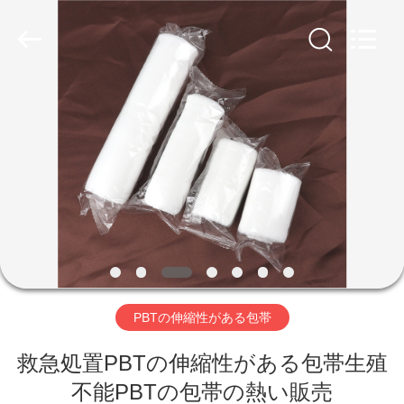
Copyright
©
2022
-
2026
Hebei
Shuangan
Medical
家
Instrument
Trading
Co.,
Ltd..
All
Rights
プ
Reserved.
ロ
ダ
ク
ト
PBTの伸縮性がある包帯
救急処置PBTの伸縮性がある包帯生殖
私
不能PBTの包帯の熱い販売