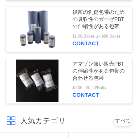
質
殺菌の創傷包帯のため
管
の吸収性のガーゼPBT
理
の伸縮性がある包帯
$1.00/Boxes 1-4999 Boxes
CONTACT
私
達
アマゾン熱い販売PBT
の伸縮性がある包帯の
に
合わせる包帯
連
$0.05 - $0.20/Rolls
CONTACT
絡
し
人気カテゴリ
すべて
な
さ