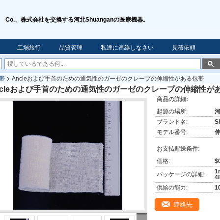
Co.、株式会社を交換する河北Shuanganの医療機器。
工場旅行
品質管理
私達に連絡しなさい
見積依頼
帯
Ancleおよび手首のための通気性のガーゼのクレープの伸縮性がある包帯
ncleおよび手首のための通気性のガーゼのクレープの伸縮性が
商品の詳細:
起源の場所:
ブランド名:
S
モデル番号:
お支払配送条件:
価格:
$0
1
パッケージの詳細:
4
供給の能力:
1
連絡先