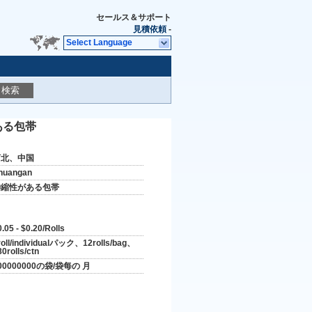
セールス＆サポート
見積依頼
-
Select Language
検索
ある包帯
河北、中国
huangan
伸縮性がある包帯
.05 - $0.20/Rolls
roll/individualパック、12rolls/bag、
80rolls/ctn
00000000の袋/袋每の 月