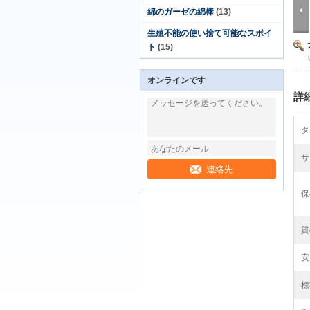
綿のガーゼの綿棒
(13)
生殖不能の使い捨て可能なスポイ
ト
(15)
オンラインです
詳
タ
サ
連絡先
保
質
安
標