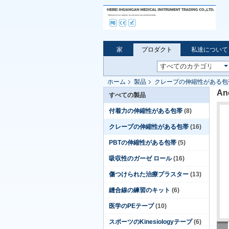
家
プロダクト
私達について
ホーム
製品
クレープの伸縮性がある包
A
すべての製品
付着力の伸縮性がある包帯
(8)
クレープの伸縮性がある包帯
(16)
PBTの伸縮性がある包帯
(5)
吸収性のガーゼ ロール
(16)
傷つけられた治療プラスター
(13)
縫合線の練習のキット
(6)
医学のPEテープ
(10)
スポーツのKinesiologyテープ
(6)