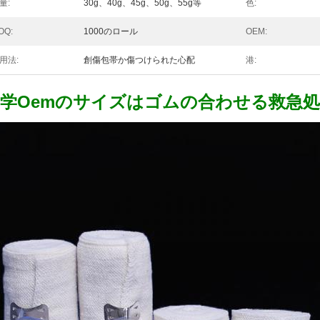
量:
30g、40g、45g、50g、55g等
色:
OQ:
1000のロール
OEM:
用法:
創傷包帯か傷つけられた心配
港:
学Oemのサイズはゴムの合わせる救急