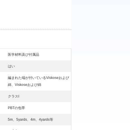
医学材料及び付属品
はい
編まれた端が付いているViskoseおよび
綿、Viskoseおよび綿
クラスI
PBTの包帯
5m、5yards、4m、4yards等