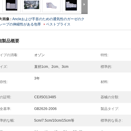
大画像 :
Ancleおよび手首のための通気性のガーゼのク
レープの伸縮性がある包帯
ベストプライス
細製品概要
イプの消毒:
オゾン
特性:
イズ:
直径1cm、2cm、3cm
標準的:
3年
存性:
材料:
の証明:
CE/ISO13485
器械の分類:
全基準:
GB2626-2006
製品タイプ:
準的な幅:
5cm/7.5cm/10cm/15cm等
標準的な長さ: